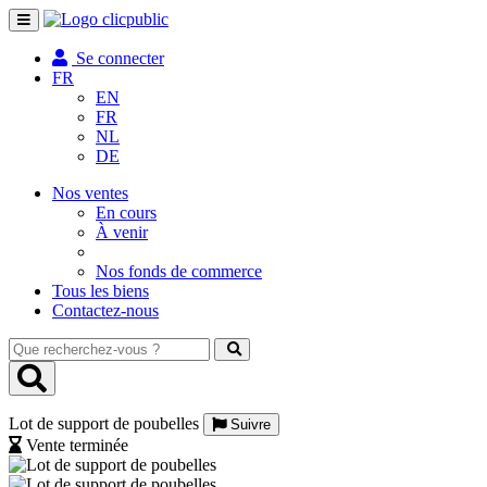
Toggle
navigation
Se connecter
FR
EN
FR
NL
DE
Nos ventes
En cours
À venir
Nos fonds de commerce
Tous les biens
Contactez-nous
Que
recherchez-
vous
?
Lot de support de poubelles
Suivre
Vente terminée