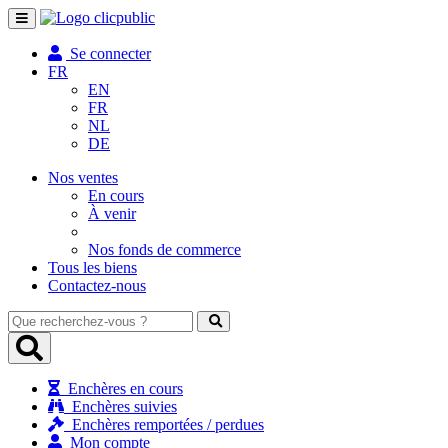
Toggle
navigation
Se connecter
FR
EN
FR
NL
DE
Nos ventes
En cours
À venir
Nos fonds de commerce
Tous les biens
Contactez-nous
Que
recherchez-
vous
?
Enchères en cours
Enchères suivies
Enchères remportées / perdues
Mon compte