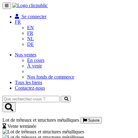
Toggle
navigation
Se connecter
FR
EN
FR
NL
DE
Nos ventes
En cours
À venir
Nos fonds de commerce
Tous les biens
Contactez-nous
Que
recherchez-
vous
?
Lot de tréteaux et structures métalliques
Suivre
Vente terminée