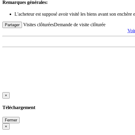
Remarques générales:
L'acheteur est supposé avoir visité les biens avant son enchère
Visites clôturées
Demande de visite clôturée
Partager
Voi
×
Téléchargement
Fermer
×