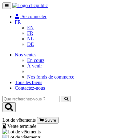
Toggle
navigation
Se connecter
FR
EN
FR
NL
DE
Nos ventes
En cours
À venir
Nos fonds de commerce
Tous les biens
Contactez-nous
Que
recherchez-
vous
?
Lot de vêtements
Suivre
Vente terminée