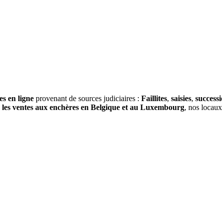
es en ligne
provenant de sources judiciaires :
Faillites
,
saisies
,
success
s
les ventes aux enchères en Belgique et au Luxembourg
, nos locau