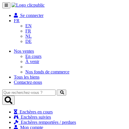
Toggle
navigation
Se connecter
FR
EN
FR
NL
DE
Nos ventes
En cours
À venir
Nos fonds de commerce
Tous les biens
Contactez-nous
Que
recherchez-
vous
?
Enchères en cours
Enchères suivies
Enchères remportées / perdues
Mon compte