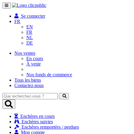
Toggle
navigation
Se connecter
FR
EN
FR
NL
DE
Nos ventes
En cours
À venir
Nos fonds de commerce
Tous les biens
Contactez-nous
Que
recherchez-
vous
?
Enchères en cours
Enchères suivies
Enchères remportées / perdues
Mon compte