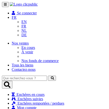
Toggle
navigation
Se connecter
FR
EN
FR
NL
DE
Nos ventes
En cours
À venir
Nos fonds de commerce
Tous les biens
Contactez-nous
Que
recherchez-
vous
?
Enchères en cours
Enchères suivies
Enchères remportées / perdues
Mon compte