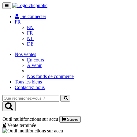
Toggle
navigation
Se connecter
FR
EN
FR
NL
DE
Nos ventes
En cours
À venir
Nos fonds de commerce
Tous les biens
Contactez-nous
Que
recherchez-
vous
?
Outil multifonctions sur accu
Suivre
Vente terminée