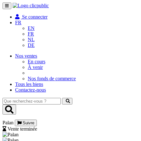
Toggle
navigation
Se connecter
FR
EN
FR
NL
DE
Nos ventes
En cours
À venir
Nos fonds de commerce
Tous les biens
Contactez-nous
Que
recherchez-
vous
?
Palan
Suivre
Vente terminée