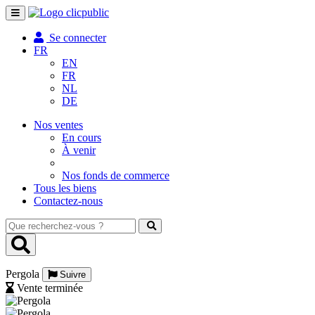
Toggle
navigation
Se connecter
FR
EN
FR
NL
DE
Nos ventes
En cours
À venir
Nos fonds de commerce
Tous les biens
Contactez-nous
Que
recherchez-
vous
?
Pergola
Suivre
Vente terminée