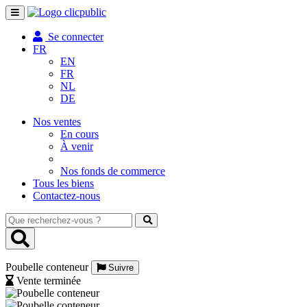
Toggle
navigation
Se connecter
FR
EN
FR
NL
DE
Nos ventes
En cours
À venir
Nos fonds de commerce
Tous les biens
Contactez-nous
Que
recherchez-
vous
?
Poubelle conteneur
Suivre
Vente terminée