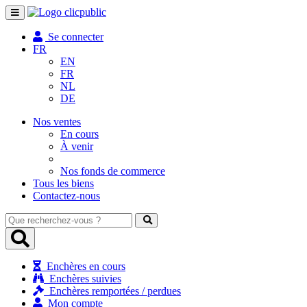
Toggle
navigation
Se connecter
FR
EN
FR
NL
DE
Nos ventes
En cours
À venir
Nos fonds de commerce
Tous les biens
Contactez-nous
Que
recherchez-
vous
?
Enchères en cours
Enchères suivies
Enchères remportées / perdues
Mon compte