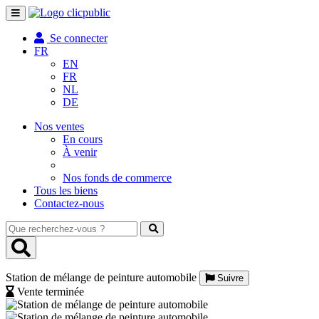
Toggle
navigation
Se connecter
FR
EN
FR
NL
DE
Nos ventes
En cours
À venir
Nos fonds de commerce
Tous les biens
Contactez-nous
Que
recherchez-
vous
?
Station de mélange de peinture automobile
Suivre
Vente terminée