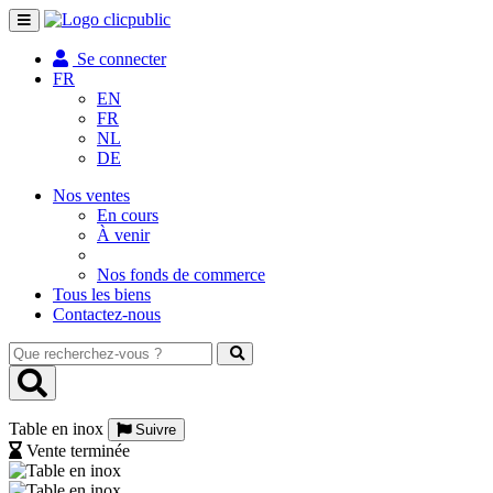
Toggle
navigation
Se connecter
FR
EN
FR
NL
DE
Nos ventes
En cours
À venir
Nos fonds de commerce
Tous les biens
Contactez-nous
Que
recherchez-
vous
?
Table en inox
Suivre
Vente terminée