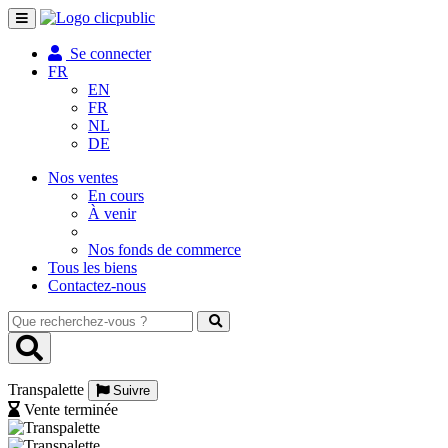
Toggle
navigation
Se connecter
FR
EN
FR
NL
DE
Nos ventes
En cours
À venir
Nos fonds de commerce
Tous les biens
Contactez-nous
Que
recherchez-
vous
?
Transpalette
Suivre
Vente terminée