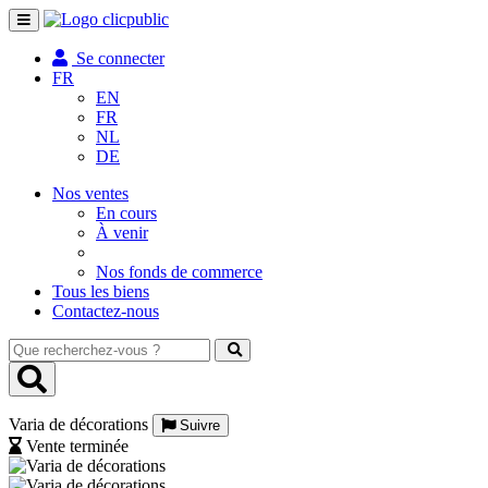
Toggle
navigation
Se connecter
FR
EN
FR
NL
DE
Nos ventes
En cours
À venir
Nos fonds de commerce
Tous les biens
Contactez-nous
Que
recherchez-
vous
?
Varia de décorations
Suivre
Vente terminée