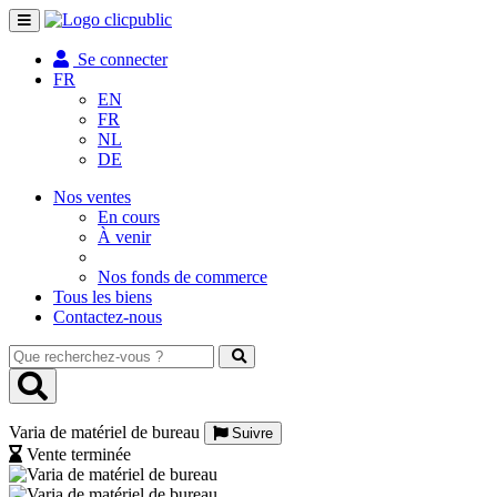
Toggle
navigation
Se connecter
FR
EN
FR
NL
DE
Nos ventes
En cours
À venir
Nos fonds de commerce
Tous les biens
Contactez-nous
Que
recherchez-
vous
?
Varia de matériel de bureau
Suivre
Vente terminée