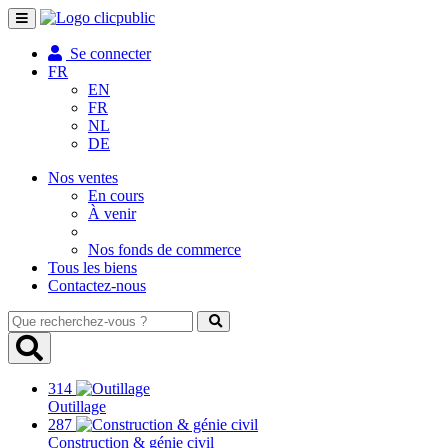
Toggle
navigation
Se connecter
FR
EN
FR
NL
DE
Nos ventes
En cours
À venir
Nos fonds de commerce
Tous les biens
Contactez-nous
Que
recherchez-
vous
?
314
Outillage
287
Construction & génie civil