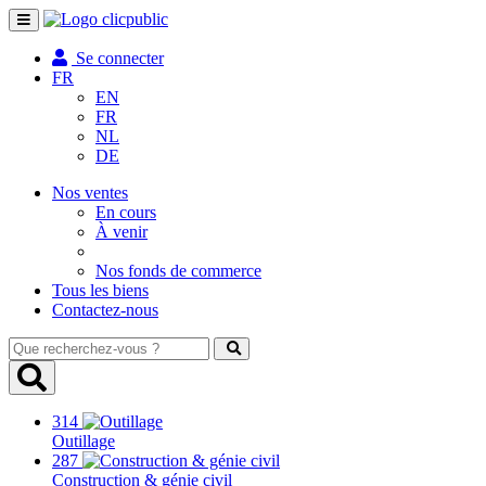
Toggle
navigation
Se connecter
FR
EN
FR
NL
DE
Nos ventes
En cours
À venir
Nos fonds de commerce
Tous les biens
Contactez-nous
Que
recherchez-
vous
?
314
Outillage
287
Construction & génie civil