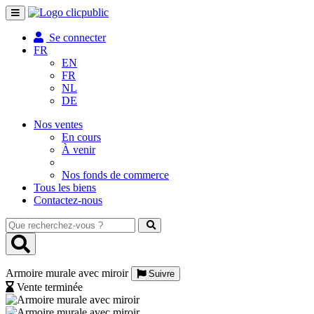
Toggle
navigation
Se connecter
FR
EN
FR
NL
DE
Nos ventes
En cours
À venir
Nos fonds de commerce
Tous les biens
Contactez-nous
Que
recherchez-
vous
?
Armoire murale avec miroir
Suivre
Vente terminée