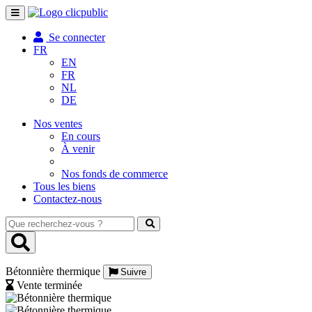
Toggle
navigation
Se connecter
FR
EN
FR
NL
DE
Nos ventes
En cours
À venir
Nos fonds de commerce
Tous les biens
Contactez-nous
Que
recherchez-
vous
?
Bétonnière thermique
Suivre
Vente terminée