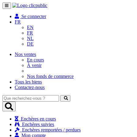
Toggle
navigation
Se connecter
FR
EN
FR
NL
DE
Nos ventes
En cours
À venir
Nos fonds de commerce
Tous les biens
Contactez-nous
Que
recherchez-
vous
?
Enchères en cours
Enchères suivies
Enchères remportées / perdues
Mon compte