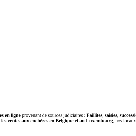
es en ligne
provenant de sources judiciaires :
Faillites
,
saisies
,
success
s
les ventes aux enchères en Belgique et au Luxembourg
, nos locau