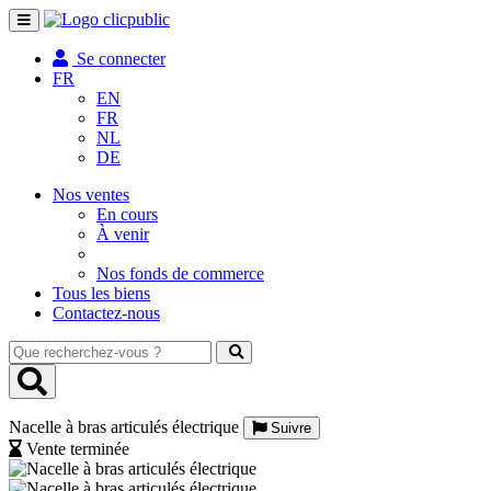
Toggle
navigation
Se connecter
FR
EN
FR
NL
DE
Nos ventes
En cours
À venir
Nos fonds de commerce
Tous les biens
Contactez-nous
Que
recherchez-
vous
?
Nacelle à bras articulés électrique
Suivre
Vente terminée