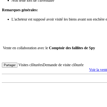
Non testé lors de l'inventaire
Remarques générales:
L'acheteur est supposé avoir visité les biens avant son enchère
Vente en collaboration avec le
Comptoir des faillites de Spy
Visites clôturées
Demande de visite clôturée
Partager
Voir la ven