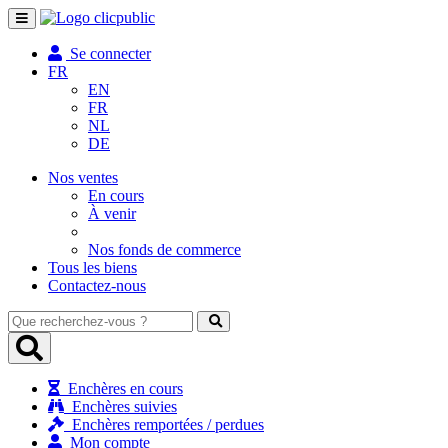
Toggle
navigation
Se connecter
FR
EN
FR
NL
DE
Nos ventes
En cours
À venir
Nos fonds de commerce
Tous les biens
Contactez-nous
Que
recherchez-
vous
?
Enchères en cours
Enchères suivies
Enchères remportées / perdues
Mon compte