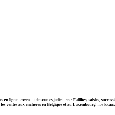
es en ligne
provenant de sources judiciaires :
Faillites
,
saisies
,
success
s
les ventes aux enchères en Belgique et au Luxembourg
, nos locau