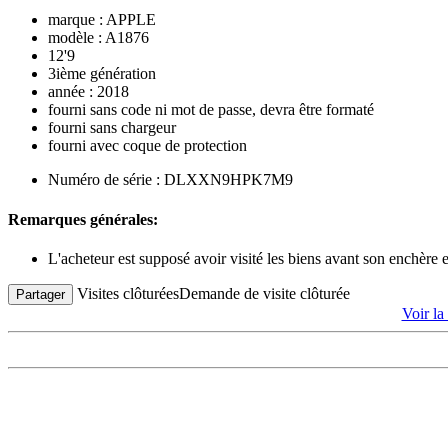
marque : APPLE
modèle : A1876
12'9
3ième génération
année : 2018
fourni sans code ni mot de passe, devra être formaté
fourni sans chargeur
fourni avec coque de protection
Numéro de série : DLXXN9HPK7M9
Remarques générales:
L'acheteur est supposé avoir visité les biens avant son enchère
Visites clôturées
Demande de visite clôturée
Partager
Voir la