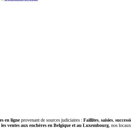
es en ligne
provenant de sources judiciaires :
Faillites
,
saisies
,
success
s
les ventes aux enchères en Belgique et au Luxembourg
, nos locau