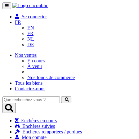
Toggle
navigation
Se connecter
FR
EN
FR
NL
DE
Nos ventes
En cours
À venir
Nos fonds de commerce
Tous les biens
Contactez-nous
Que
recherchez-
vous
?
Enchères en cours
Enchères suivies
Enchères remportées / perdues
Mon compte