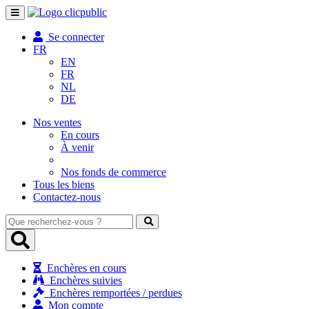
Toggle
navigation
Se connecter
FR
EN
FR
NL
DE
Nos ventes
En cours
À venir
Nos fonds de commerce
Tous les biens
Contactez-nous
Que
recherchez-
vous
?
Enchères en cours
Enchères suivies
Enchères remportées / perdues
Mon compte