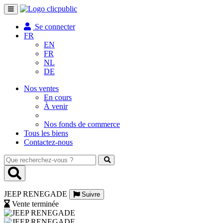
Toggle
navigation
Se connecter
FR
EN
FR
NL
DE
Nos ventes
En cours
À venir
Nos fonds de commerce
Tous les biens
Contactez-nous
Que
recherchez-
vous
?
JEEP RENEGADE
Suivre
Vente terminée