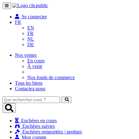
Toggle
navigation
Se connecter
FR
EN
FR
NL
DE
Nos ventes
En cours
À venir
Nos fonds de commerce
Tous les biens
Contactez-nous
Que
recherchez-
vous
?
Enchères en cours
Enchères suivies
Enchères remportées / perdues
Mon compte