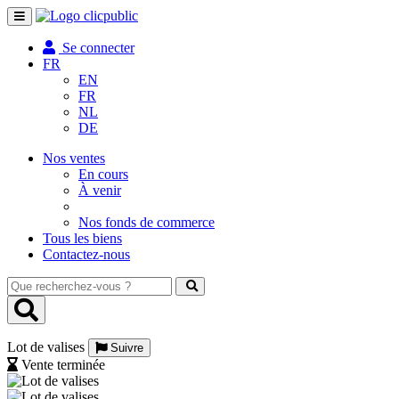
Toggle
navigation
Se connecter
FR
EN
FR
NL
DE
Nos ventes
En cours
À venir
Nos fonds de commerce
Tous les biens
Contactez-nous
Que
recherchez-
vous
?
Lot de valises
Suivre
Vente terminée