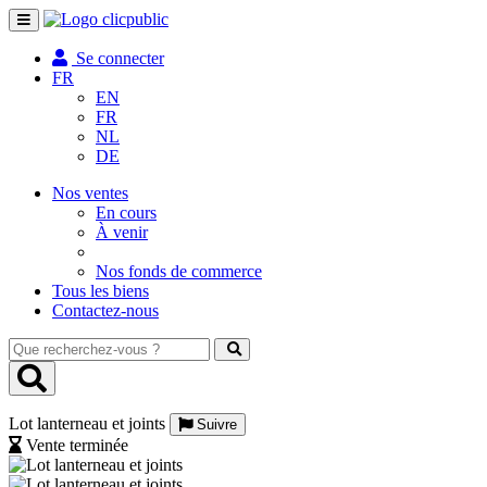
Toggle
navigation
Se connecter
FR
EN
FR
NL
DE
Nos ventes
En cours
À venir
Nos fonds de commerce
Tous les biens
Contactez-nous
Que
recherchez-
vous
?
Lot lanterneau et joints
Suivre
Vente terminée