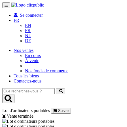
Toggle
navigation
Se connecter
FR
EN
FR
NL
DE
Nos ventes
En cours
À venir
Nos fonds de commerce
Tous les biens
Contactez-nous
Que
recherchez-
vous
?
Lot d'ordinateurs portables
Suivre
Vente terminée