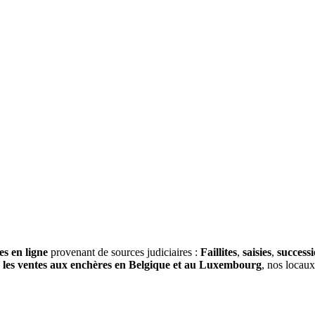
es en ligne
provenant de sources judiciaires :
Faillites
,
saisies
,
success
s
les ventes aux enchères en Belgique et au Luxembourg
, nos locau