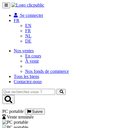
Toggle
navigation
Se connecter
FR
EN
FR
NL
DE
Nos ventes
En cours
À venir
Nos fonds de commerce
Tous les biens
Contactez-nous
Que
recherchez-
vous
?
PC portable
Suivre
Vente terminée