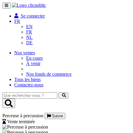
Toggle
navigation
Se connecter
FR
EN
FR
NL
DE
Nos ventes
En cours
À venir
Nos fonds de commerce
Tous les biens
Contactez-nous
Que
recherchez-
vous
?
Perceuse à percussion
Suivre
Vente terminée