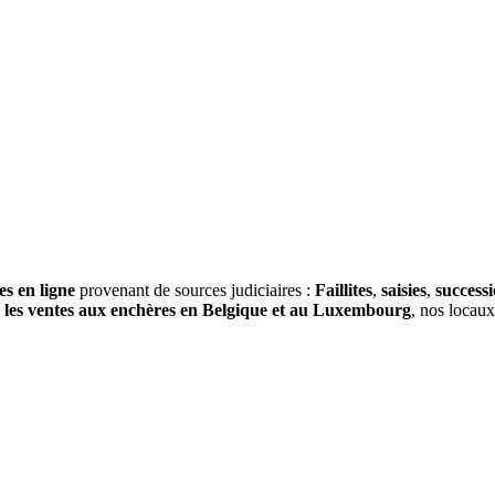
es en ligne
provenant de sources judiciaires :
Faillites
,
saisies
,
success
s
les ventes aux enchères en Belgique et au Luxembourg
, nos locau