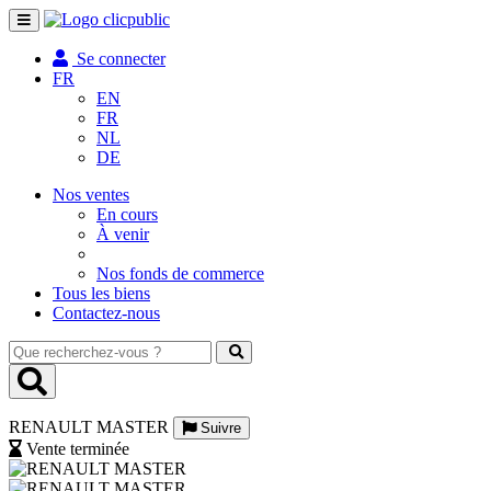
Toggle
navigation
Se connecter
FR
EN
FR
NL
DE
Nos ventes
En cours
À venir
Nos fonds de commerce
Tous les biens
Contactez-nous
Que
recherchez-
vous
?
RENAULT MASTER
Suivre
Vente terminée