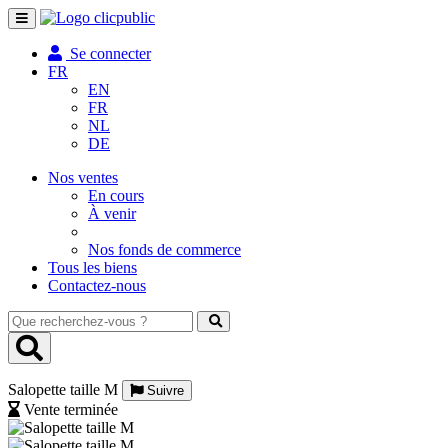
Toggle
navigation
Se connecter
FR
EN
FR
NL
DE
Nos ventes
En cours
À venir
Nos fonds de commerce
Tous les biens
Contactez-nous
Que
recherchez-
vous
?
Salopette taille M
Suivre
Vente terminée