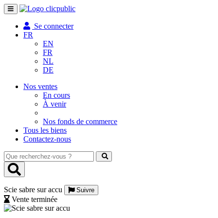
Toggle
navigation
Se connecter
FR
EN
FR
NL
DE
Nos ventes
En cours
À venir
Nos fonds de commerce
Tous les biens
Contactez-nous
Que
recherchez-
vous
?
Scie sabre sur accu
Suivre
Vente terminée