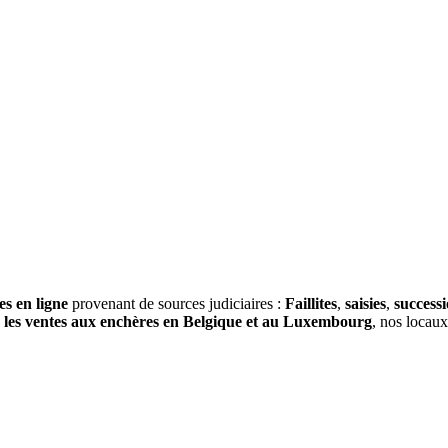
es en ligne
provenant de sources judiciaires :
Faillites
,
saisies
,
success
s
les ventes aux enchères en Belgique et au Luxembourg
, nos locau