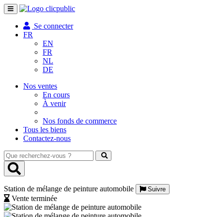
Toggle
navigation
Se connecter
FR
EN
FR
NL
DE
Nos ventes
En cours
À venir
Nos fonds de commerce
Tous les biens
Contactez-nous
Que
recherchez-
vous
?
Station de mélange de peinture automobile
Suivre
Vente terminée