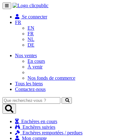
Toggle
navigation
Se connecter
FR
EN
FR
NL
DE
Nos ventes
En cours
À venir
Nos fonds de commerce
Tous les biens
Contactez-nous
Que
recherchez-
vous
?
Enchères en cours
Enchères suivies
Enchères remportées / perdues
Mon compte