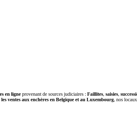
es en ligne
provenant de sources judiciaires :
Faillites
,
saisies
,
success
s
les ventes aux enchères en Belgique et au Luxembourg
, nos locau