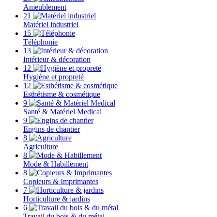
Ameublement
21
Matériel industriel
15
Téléphonie
13
Intérieur & décoration
12
Hygiène et propreté
12
Esthétisme & cosmétique
9
Santé & Matériel Medical
9
Engins de chantier
8
Agriculture
8
Mode & Habillement
8
Copieurs & Imprimantes
7
Horticulture & jardins
6
Travail du bois & du métal