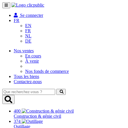
Toggle
navigation
Se connecter
FR
EN
FR
NL
DE
Nos ventes
En cours
À venir
Nos fonds de commerce
Tous les biens
Contactez-nous
Que
recherchez-
vous
?
400
Construction & génie civil
374
Outillage