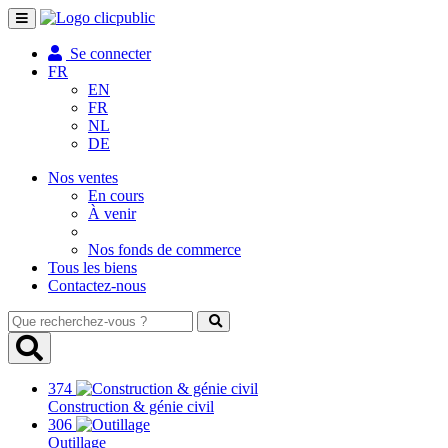
Toggle
navigation
Se connecter
FR
EN
FR
NL
DE
Nos ventes
En cours
À venir
Nos fonds de commerce
Tous les biens
Contactez-nous
Que
recherchez-
vous
?
374
Construction & génie civil
306
Outillage