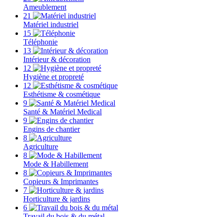
Ameublement
21
Matériel industriel
15
Téléphonie
13
Intérieur & décoration
12
Hygiène et propreté
12
Esthétisme & cosmétique
9
Santé & Matériel Medical
9
Engins de chantier
8
Agriculture
8
Mode & Habillement
8
Copieurs & Imprimantes
7
Horticulture & jardins
6
Travail du bois & du métal