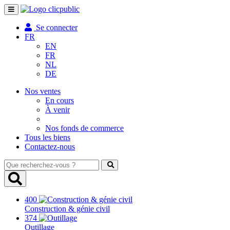
Toggle
navigation
Se connecter
FR
EN
FR
NL
DE
Nos ventes
En cours
À venir
Nos fonds de commerce
Tous les biens
Contactez-nous
Que
recherchez-
vous
?
400
Construction & génie civil
374
Outillage