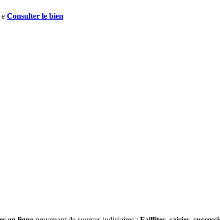
Consulter le bien
es en ligne
provenant de sources judiciaires :
Faillites
,
saisies
,
success