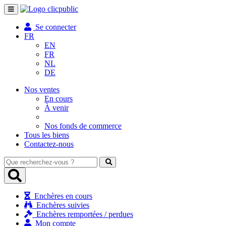
Toggle
navigation
Se connecter
FR
EN
FR
NL
DE
Nos ventes
En cours
À venir
Nos fonds de commerce
Tous les biens
Contactez-nous
Que
recherchez-
vous
?
Enchères en cours
Enchères suivies
Enchères remportées / perdues
Mon compte