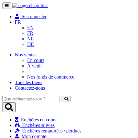
Toggle
navigation
Se connecter
FR
EN
FR
NL
DE
Nos ventes
En cours
À venir
Nos fonds de commerce
Tous les biens
Contactez-nous
Que
recherchez-
vous
?
Enchères en cours
Enchères suivies
Enchères remportées / perdues
Mon compte