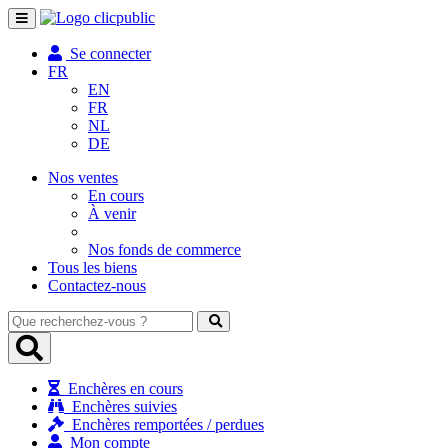
Toggle
navigation
Se connecter
FR
EN
FR
NL
DE
Nos ventes
En cours
À venir
Nos fonds de commerce
Tous les biens
Contactez-nous
Que
recherchez-
vous
?
Enchères en cours
Enchères suivies
Enchères remportées / perdues
Mon compte