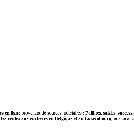
es en ligne
provenant de sources judiciaires :
Faillites
,
saisies
,
success
s
les ventes aux enchères en Belgique et au Luxembourg
, nos locau