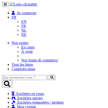
Toggle
navigation
Se connecter
FR
EN
FR
NL
DE
Nos ventes
En cours
À venir
Nos fonds de commerce
Tous les biens
Contactez-nous
Que
recherchez-
vous
?
Enchères en cours
Enchères suivies
Enchères remportées / perdues
Mon compte