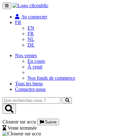
Toggle
navigation
Se connecter
FR
EN
FR
NL
DE
Nos ventes
En cours
À venir
Nos fonds de commerce
Tous les biens
Contactez-nous
Que
recherchez-
vous
?
Cloueur sur accu
Suivre
Vente terminée