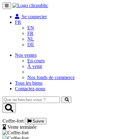
Toggle
navigation
Se connecter
FR
EN
FR
NL
DE
Nos ventes
En cours
À venir
Nos fonds de commerce
Tous les biens
Contactez-nous
Que
recherchez-
vous
?
Coffre-fort
Suivre
Vente terminée