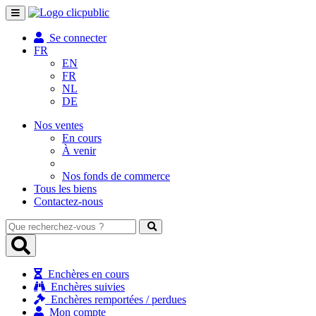
Toggle
navigation
Se connecter
FR
EN
FR
NL
DE
Nos ventes
En cours
À venir
Nos fonds de commerce
Tous les biens
Contactez-nous
Que
recherchez-
vous
?
Enchères en cours
Enchères suivies
Enchères remportées / perdues
Mon compte