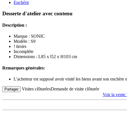
Enchérir
Desserte d'atelier avec contenu
Description :
Marque : SONIC
Modèle : S9
! tiroirs
Incomplète
Dimensions : L85 x l52 x H103 cm
Remarques générales:
L'acheteur est supposé avoir visité les biens avant son enchère
Visites clôturées
Demande de visite clôturée
Partager
Voir la ve