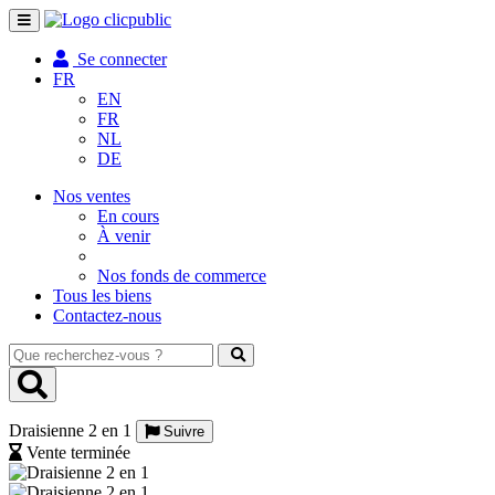
Toggle
navigation
Se connecter
FR
EN
FR
NL
DE
Nos ventes
En cours
À venir
Nos fonds de commerce
Tous les biens
Contactez-nous
Que
recherchez-
vous
?
Draisienne 2 en 1
Suivre
Vente terminée