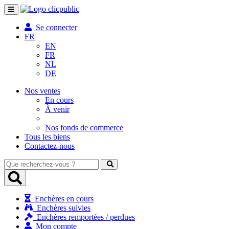
Toggle
navigation
Se connecter
FR
EN
FR
NL
DE
Nos ventes
En cours
À venir
Nos fonds de commerce
Tous les biens
Contactez-nous
Que
recherchez-
vous
?
Enchères en cours
Enchères suivies
Enchères remportées / perdues
Mon compte